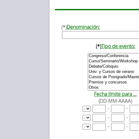
(*)
Denominación:
(*)
Tipo de evento:
Fecha límite para ...
(DD-MM-AAAA)
-
-
-
-
-
-