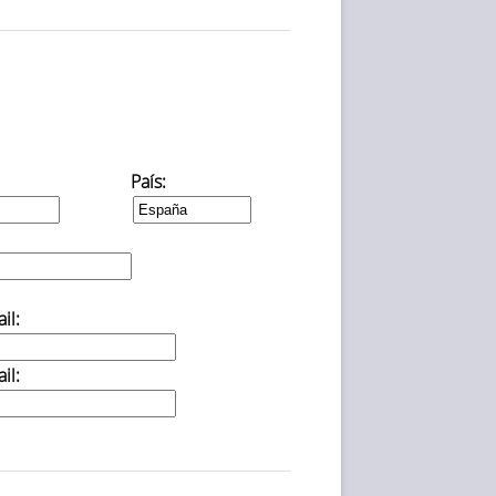
País:
il:
il: