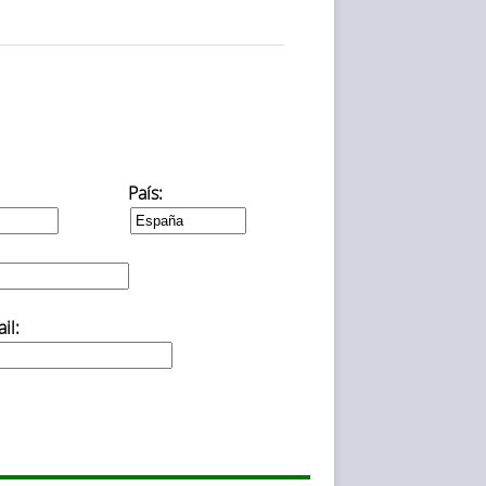
País:
il: